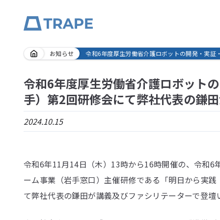
Skip
お知らせ
令和6年度厚生労働省介護ロボットの開発・実証
to
content
令和6年度厚生労働省介護ロボット
手）第2回研修会にて弊社代表の鎌
2024.10.15
令和6年11月14日（木）13時から16時開催の、令
ーム事業（岩手窓口）主催研修である「明日から実践
て弊社代表の鎌田が講義及びファシリテーターで登壇