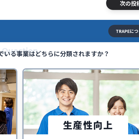
次の投
TRAPEに
Question
でいる事業はどちらに分類されますか？
生産性向上