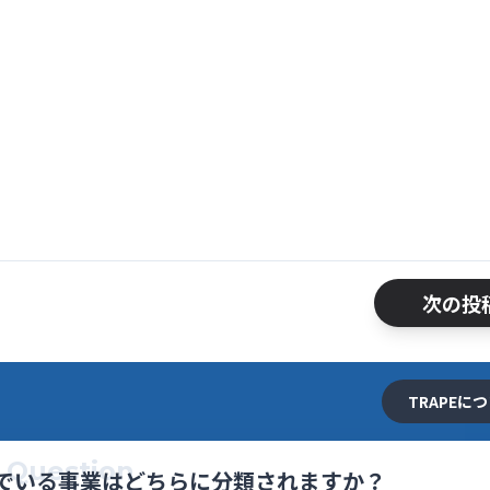
次の投
TRAPEに
Question
でいる事業はどちらに分類されますか？