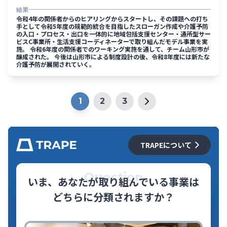
結果
令和4年の関係者からのヒアリングからスタートし、その課題への打ち
手として令和5年度の規範的統合を目指したスローガン作成や介護予防
の入口・プロセス・出口を一体的に地域包括支援センター・通所型サー
ビスC事業所・生活支援コーディネーターで取り組んだモデル事業を実
施。 令和6年度の関係者でのワーキング実施を通して、チーム山形市が
醸成された。 今後は山形市による制度設計の後、令和8年度には新たな
介護予防が展開されていく。
1
2
3
TRAPEについて
Question
いま、あなたが取り組んでいる事業は
どちらに分類されますか？