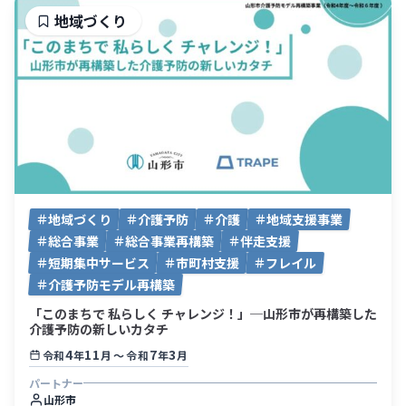
地域づくり
地域づくり
介護予防
介護
地域支援事業
総合事業
総合事業再構築
伴走支援
短期集中サービス
市町村支援
フレイル
介護予防モデル再構築
「このまちで 私らしく チャレンジ！」─山形市が再構築した
介護予防の新しいカタチ
4
11
7
3
令和
年
月
〜
令和
年
月
パートナー
山形市