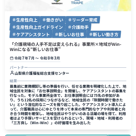
生産性向上
働きがい
リーダー育成
生産性向上ガイドライン
介護助手
ケアアシスタント
新しいお仕事
新しい働き方
「介護現場の人手不足は変えられる」事業所×地域がWin-
Winになる“新しいお仕事”
7
7
8
3
令和
年
月
〜
令和
年
月
パートナー
山梨県介護福祉総合支援センター
結果
募集前に業務棚卸し等の準備を行い、任せる業務を明確化した上で、地
域住民を対象に「お仕事説明会」を開催し、ケアアシスタントの募集を
行なった。モデル事業所全体で、お仕事説明会には75名の参加があ
り、うち12名の採用につながるなど、地域住民の『隙間時間で働きた
い』という潜在的なニーズを掘り起こした。ケアアシスタント導入によ
って、介護職員は心にゆとりを持って本来の専門的なケアや利用者と向
き合う時間を確保し、地域住民はやりがいのある活躍の場を得て、利用
者はより手厚いサービスを受けられるという、現場・地域・利用者の
「三方良し（Win-Win）」の好循環を生み出した