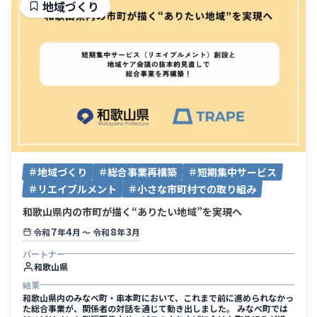
地域づくり
地域づくり
総合事業再構築
短期集中サービス
リエイブルメント
小さな市町村での取り組み
和歌山県内の市町が描く“ありたい地域”を実現へ
7
4
8
3
令和
年
月
〜
令和
年
月
パートナー
和歌山県
結果
和歌山県内のみなべ町・串本町において、これまで前に進められなかっ
た総合事業が、関係者の対話を通じて動き出しました。 みなべ町では