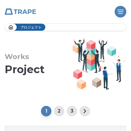
Skip
プロジェクト
to
content
Works
Project
1
2
3