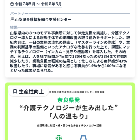
7
5
8
3
令和
年
月
〜
令和
年
月
パートナー
山梨県介護福祉総合支援センター
結果
山梨県内の８つのモデル事業所に対して伴走支援を実施し、介護テクノ
ロジー導入による現場主体での業務改善の取り組みをサポートした。取
組内容は、一日の業務の流れの見直し（マスターラインの作成）や、業
務の判断基準の整備といったアナログな改善を行った上で、課題にマッ
チするテクノロジー（インカム・見守り機器等）を導入した。その結
果、例えば、人を探す時間が7日間で180分だったのが38分まで約8割
減少したり、業務負担の軽減の結果として忙しさによる疲弊感が43%
改善したり、職場に活気があると感じる職員が14%から100%になる
といった成果が見られた。
生産性向上