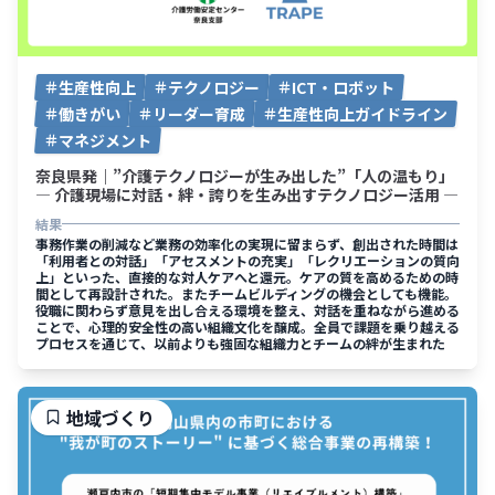
生産性向上
テクノロジー
ICT・ロボット
働きがい
リーダー育成
生産性向上ガイドライン
マネジメント
奈良県発｜”介護テクノロジーが生み出した”「人の温もり」
― 介護現場に対話・絆・誇りを生み出すテクノロジー活用 ―
結果
事務作業の削減など業務の効率化の実現に留まらず、創出された時間は
「利用者との対話」「アセスメントの充実」「レクリエーションの質向
上」といった、直接的な対人ケアへと還元。ケアの質を高めるための時
間として再設計された。またチームビルディングの機会としても機能。
役職に関わらず意見を出し合える環境を整え、対話を重ねながら進める
ことで、心理的安全性の高い組織文化を醸成。全員で課題を乗り越える
プロセスを通じて、以前よりも強固な組織力とチームの絆が生まれた
地域づくり