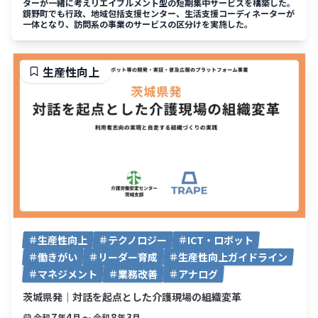
ターが一緒に考えリエイブルメント型の短期集中サービスを構築した。
鏡野町でも行政、地域包括支援センター、生活支援コーディネーターが
一体となり、訪問系の事業のサービスの区分けを実施した。
生産性向上
生産性向上
テクノロジー
ICT・ロボット
働きがい
リーダー育成
生産性向上ガイドライン
マネジメント
業務改善
アナログ
茨城県発｜対話を起点とした介護現場の組織変革
7
4
8
3
令和
年
月
〜
令和
年
月