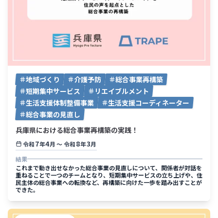
地域づくり
介護予防
総合事業再構築
短期集中サービス
リエイブルメント
生活支援体制整備事業
生活支援コーディネーター
総合事業の見直し
兵庫県における総合事業再構築の実践！
7
4
8
3
令和
年
月
〜
令和
年
月
結果
これまで動き出せなかった総合事業の見直しについて、関係者が対話を
重ねることで一つのチームとなり、短期集中サービスの立ち上げや、住
民主体の総合事業への転換など、再構築に向けた一歩を踏み出すことが
できた。