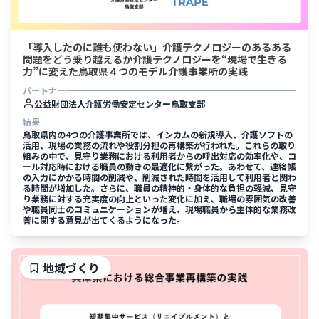
「導入したのに誰も使わない」介護テクノロジーのあるある
問題をどう乗り越えるか介護テクノロジーを“現場で生きる
力”に変えた鳥取県４つのモデル介護事業所の実践
パートナー
公益財団法人介護労働安定センター鳥取支部
結果
鳥取県内の4つの介護事業所では、インカムの新規導入、介護ソフトの
活用、現場の業務の流れや役割分担の再構築が行われた。これらの取り
組みの中で、見守り業務における利用者からの呼出対応の効率化や、コ
ール対応時における職員の動きの最適化に繋がった。あわせて、連絡帳
の入力にかかる時間の削減や、削減された時間を活用して利用者と関わ
る時間が増加した。さらに、職員の精神的・身体的な負担の軽減、見守
り業務に対する充実度の向上といった変化に加え、職場の雰囲気の改善
や職員同士のコミュニケーションが増え、現場職員から主体的な業務改
善に関する意見が出てくるようになった。
地域づくり