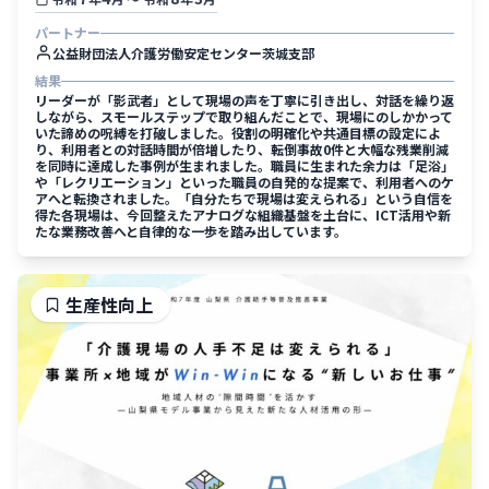
パートナー
公益財団法人介護労働安定センター茨城支部
結果
リーダーが「影武者」として現場の声を丁寧に引き出し、対話を繰り返
しながら、スモールステップで取り組んだことで、現場にのしかかって
いた諦めの呪縛を打破しました。役割の明確化や共通目標の設定によ
り、利用者との対話時間が倍増したり、転倒事故0件と大幅な残業削減
を同時に達成した事例が生まれました。職員に生まれた余力は「足浴」
や「レクリエーション」といった職員の自発的な提案で、利用者へのケ
アへと転換されました。「自分たちで現場は変えられる」という自信を
得た各現場は、今回整えたアナログな組織基盤を土台に、ICT活用や新
たな業務改善へと自律的な一歩を踏み出しています。
生産性向上