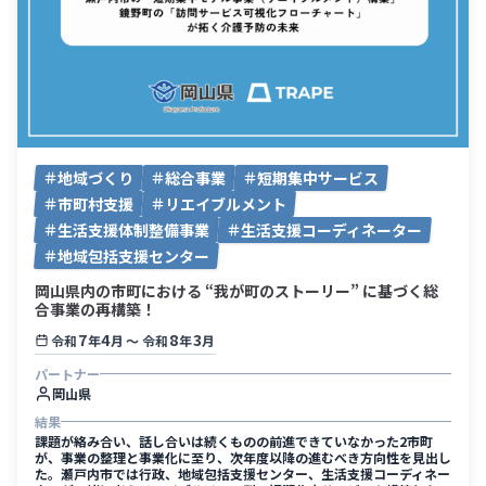
地域づくり
総合事業
短期集中サービス
市町村支援
リエイブルメント
生活支援体制整備事業
生活支援コーディネーター
地域包括支援センター
岡山県内の市町における “我が町のストーリー” に基づく総
合事業の再構築！
7
4
8
3
令和
年
月
〜
令和
年
月
パートナー
岡山県
結果
課題が絡み合い、話し合いは続くものの前進できていなかった2市町
が、事業の整理と事業化に至り、次年度以降の進むべき方向性を見出し
た。瀬戸内市では行政、地域包括支援センター、生活支援コーディネー