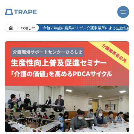
Skip
お知らせ
令和７年度広島県のモデル介護事業所による生産性向上の
to
content