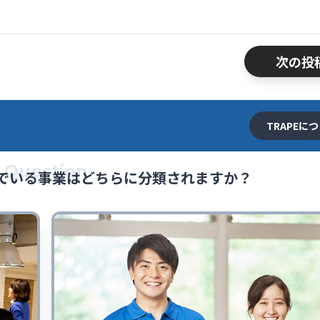
次の投
TRAPEに
Question
でいる事業はどちらに分類されますか？