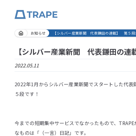
Skip
お知らせ
【シルバー産業新聞 代表鎌田の連載】 第５段
to
content
【シルバー産業新聞 代表鎌田の連
2022.05.11
2022年1月からシルバー産業新聞でスタートした代表鎌
５段です！
今までの短期集中サービスでなかったもので、TRAP
なものは「（一言）日記」です。