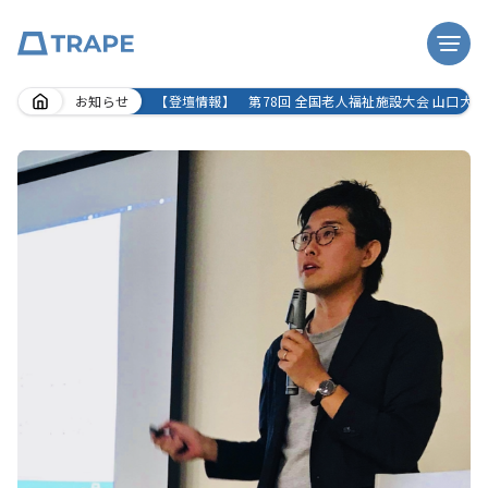
Skip
お知らせ
【登壇情報】 第78回 全国老人福祉施設大会 山口大
to
content