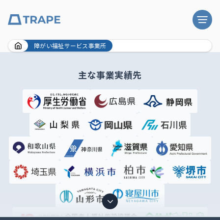
Skip
障がい福祉サービス事業所
to
content
主な事業実績先