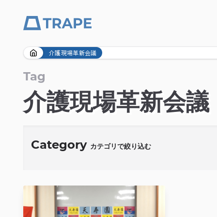
Skip
介護現場革新会議
to
content
Tag
介護現場革新会議
Category
カテゴリで絞り込む