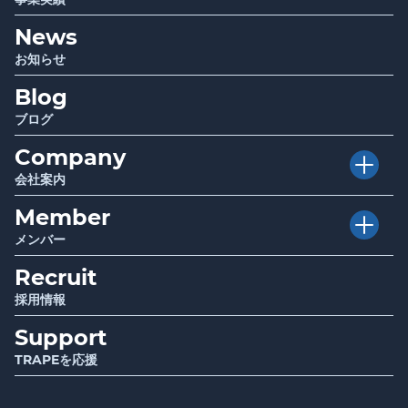
Club TRAPE
クラブトラピ
News
Project
プロジェクト
Sociwell
ソシウェル
お知らせ
Seminar
講演 / セミナー
Blog
Infrastructure
厚生労働省・自治体関連事業
Report
調査・研究成果報告
ブログ
Company
会社案内
Member
Vision
目指す世界
メンバー
Mission
使命
Recruit
Story
ストーリー
Value
行動指針
採用情報
Support
Message
代表メッセージ
TRAPEを応援
Information
会社情報