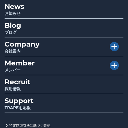
News
Project
プロジェクト
Sociwell
ソシウェル
お知らせ
Seminar
講演 / セミナー
Blog
Infrastructure
厚生労働省・自治体関連事業
Report
調査・研究成果報告
ブログ
Company
会社案内
Member
Vision
目指す世界
メンバー
Mission
使命
Recruit
Story
ストーリー
Value
行動指針
採用情報
Support
Message
代表メッセージ
TRAPEを応援
Information
会社情報
特定商取引法に基づく表記