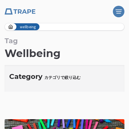
Skip
wellbeing
to
content
Tag
Wellbeing
Category
カテゴリで絞り込む