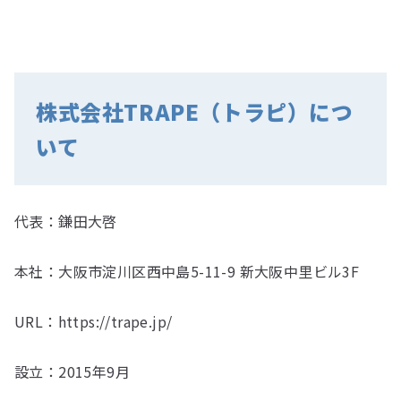
株式会社TRAPE（トラピ）につ
いて
代表：鎌⽥⼤啓
本社：⼤阪市淀川区⻄中島5-11-9 新⼤阪中⾥ビル3F
URL：https://trape.jp/
設⽴：2015年9⽉