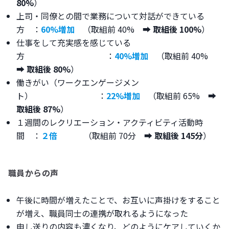
80%
）
上司・同僚との間で業務について対話ができている
方 ：
60%増加
（取組前 40% ➡︎
取組後 100%
）
仕事をして充実感を感じている
方 ：
40%増加
（取組前 40%
➡︎
取組後 80%
）
働きがい（ワークエンゲージメン
ト） ：
22%増加
（取組前 65% ➡︎
取組後 87%
）
１週間のレクリエーション・アクティビティ活動時
間 ：
２倍
（取組前 70分 ➡︎
取組後 145分
）
職員からの声
午後に時間が増えたことで、お互いに声掛けをすること
が増え、職員同士の連携が取れるようになった
申し送りの内容も濃くなり、どのようにケアしていくか