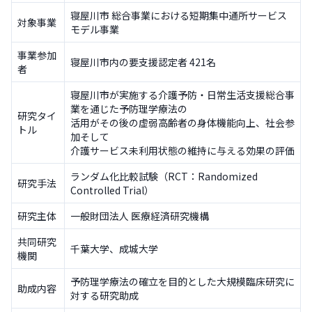
寝屋川市 総合事業における短期集中通所サービス
対象事業
モデル事業
事業参加
寝屋川市内の要支援認定者 421名
者
寝屋川市が実施する介護予防・日常生活支援総合事
業を通じた予防理学療法の
研究タイ
活用がその後の虚弱高齢者の身体機能向上、社会参
トル
加そして
介護サービス未利用状態の維持に与える効果の評価
ランダム化比較試験（RCT：Randomized
研究手法
Controlled Trial）
研究主体
一般財団法人 医療経済研究機構
共同研究
千葉大学、成城大学
機関
予防理学療法の確立を目的とした大規模臨床研究に
助成内容
対する研究助成